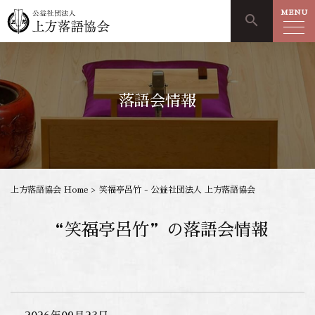
MENU
search
落語会情報
上方落語協会 Home
>
笑福亭呂竹 - 公益社団法人 上方落語協会
“笑福亭呂竹”の落語会情報