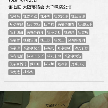
2026年09月23日
第七回 大阪落語会 大千穐楽公演
桂笑金
桂吉の丞
桂小梅
桂文路郎
桂団治郎
月亭秀都
桂小文枝
桂二乗
笑福亭生喬
桂健枝郎
桂米団治
笑福亭喬介
桂かかお
桂鯛蔵
桂吉坊
桂福留
桂慶治朗
桂三歩
桂文三
笑福亭喬明
桂楽珍
笑福亭松五
桂福丸
月亭柳正
森乃石松
桂春之輔
桂りょうば
桂八十助
笑福亭大智
笑福亭呂竹
露の瑞
桂米舞
露の眞
月亭八方
桂力造
桂小留
上方落語マガジン