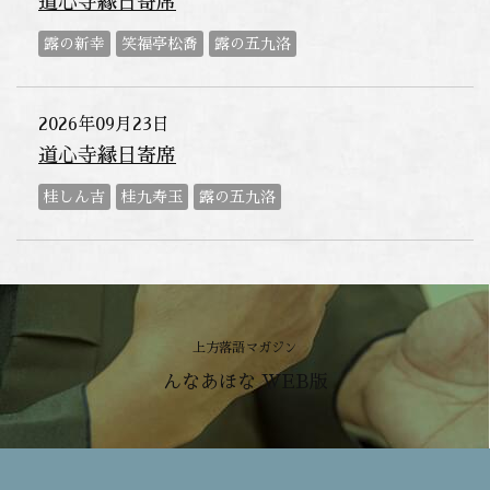
道心寺縁日寄席
露の新幸
笑福亭松喬
露の五九洛
2026年09月23日
道心寺縁日寄席
桂しん吉
桂九寿玉
露の五九洛
上方落語マガジン
んなあほな WEB版