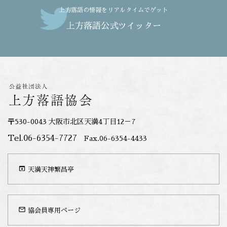
上方落語の情報をリアルタイムでゲット
上方落語公式ツイッター
〒530-0043 大阪市北区天満4丁目12－7
Tel.06-6354-7727
Fax.06-6354-4433
open_in_browser
天満天神繁昌亭
mail_outline
協会員専用ページ