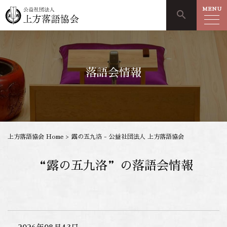
MENU
search
落語会情報
上方落語協会 Home
>
露の五九洛 - 公益社団法人 上方落語協会
“露の五九洛”の落語会情報