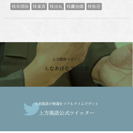
桂米団治
桂雀喜
桂出丸
桂慶治朗
桂弥壱
上方落語マガジン
んなあほな WEB版
上方落語の情報をリアルタイムでゲット
上方落語公式ツイッター