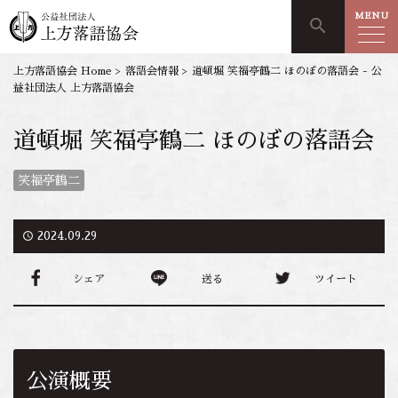
MENU
search
上方落語協会 Home
>
落語会情報
>
道頓堀 笑福亭鶴二 ほのぼの落語会 - 公
益社団法人 上方落語協会
道頓堀 笑福亭鶴二 ほのぼの落語会
笑福亭鶴二
access_time
2024.09.29
シェア
送る
ツイート
公演概要