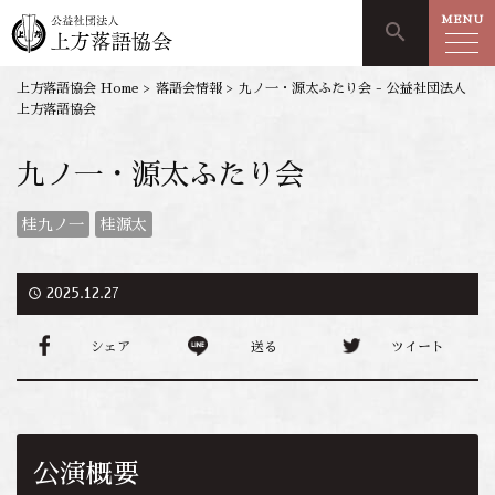
MENU
search
上方落語協会 Home
>
落語会情報
>
九ノ一・源太ふたり会 - 公益社団法人
上方落語協会
九ノ一・源太ふたり会
桂九ノ一
桂源太
access_time
2025.12.27
シェア
送る
ツイート
公演概要