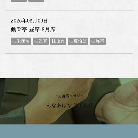
2026年08月09日
動楽亭 昼席 8月席
桂米団治
桂雀喜
桂出丸
桂慶治朗
桂弥壱
上方落語マガジン
んなあほな WEB版