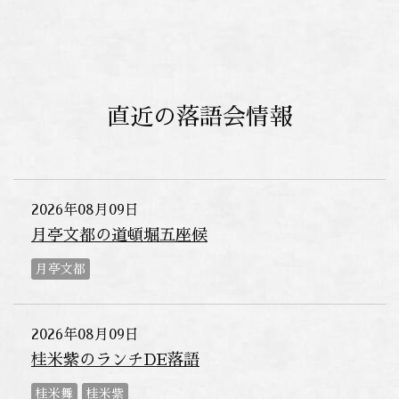
直近の落語会情報
2026年08月09日
月亭文都の道頓堀五座候
月亭文都
2026年08月09日
桂米紫のランチDE落語
桂米舞
桂米紫