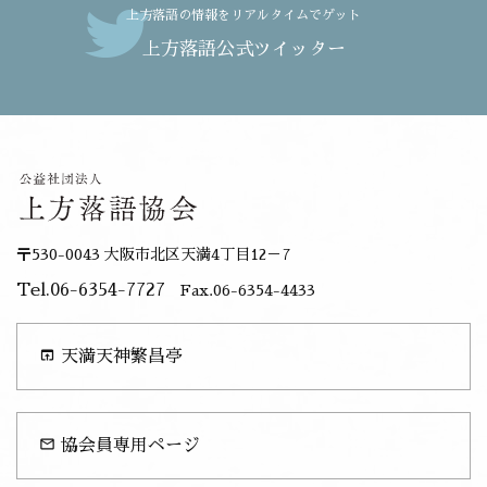
上方落語の情報をリアルタイムでゲット
上方落語公式ツイッター
〒530-0043 大阪市北区天満4丁目12－7
Tel.06-6354-7727
Fax.06-6354-4433
open_in_browser
天満天神繁昌亭
mail_outline
協会員専用ページ