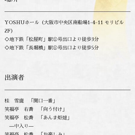
YOSHUホール
（大阪市中央区南船場1-4-11 モリビル
2F）
◇地下鉄「松屋町」駅①号出口より徒歩3分
◇地下鉄「長堀橋」駅①号出口より徒歩5分
出演者
桂 雪鹿 「開口一番」
笑福亭 右喬 「向う付け」
笑福亭 松喬 「あんま炬燵」
—中入り—
笑福亭 松喬 「お楽しみ」