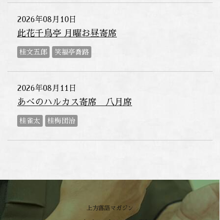
2026年08月10日
此花千鳥亭 月曜お昼寄席
桂文五郎
笑福亭喬路
2026年08月11日
あべのハルカス寄席 八月席
桂雀太
桂梅団治
上方落語マガジン