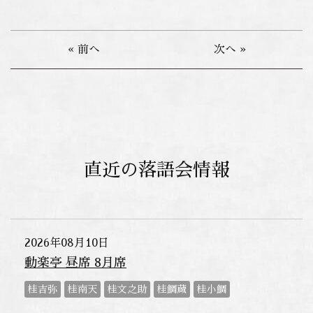
« 前へ
次へ »
直近の落語会情報
2026年08月10日
動楽亭 昼席 8月席
桂吉弥
桂南天
桂文之助
桂鯛蔵
桂小鯛