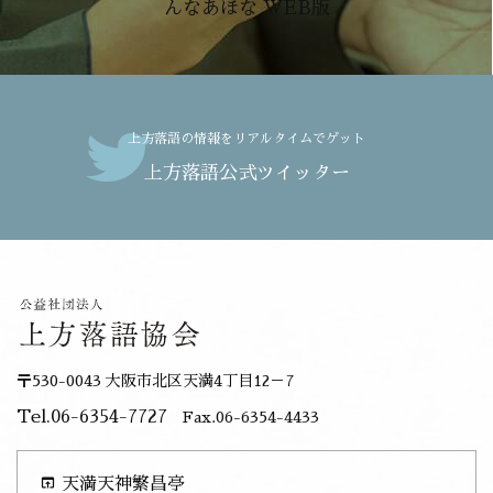
んなあほな WEB版
上方落語の情報をリアルタイムでゲット
上方落語公式ツイッター
〒530-0043 大阪市北区天満4丁目12－7
Tel.06-6354-7727
Fax.06-6354-4433
open_in_browser
天満天神繁昌亭