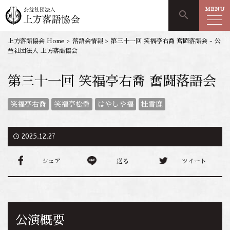
MENU
search
上方落語協会 Home
>
落語会情報
>
第三十一回 笑福亭右喬 奮闘落語会 - 公
益社団法人 上方落語協会
第三十一回 笑福亭右喬 奮闘落語会
笑福亭右喬
笑福亭松喬
はやしや福
桂雪鹿
access_time
2025.12.27
シェア
送る
ツイート
公演概要