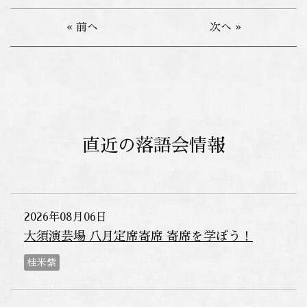
« 前へ
次へ »
直近の落語会情報
2026年08月06日
大須演芸場 八月定席寄席 寄席を学ぼう！
桂米紫