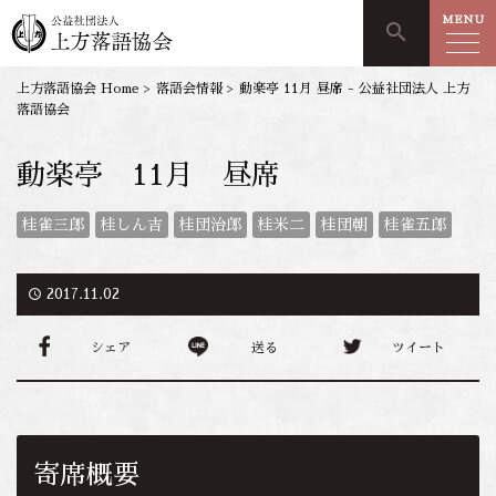
MENU
search
上方落語協会 Home
>
落語会情報
>
動楽亭 11月 昼席 - 公益社団法人 上方
落語協会
動楽亭 11月 昼席
桂雀三郎
桂しん吉
桂団治郎
桂米二
桂団朝
桂雀五郎
access_time
2017.11.02
シェア
送る
ツイート
寄席概要