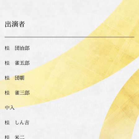
出演者
桂 団治郎
桂 雀五郎
桂 団朝
桂 雀三郎
中入
桂 しん吉
桂 米二