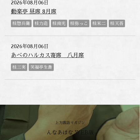
2026年08月06日
動楽亭 昼席 8月席
桂惣兵衛
桂力造
桂南光
桂弥っこ
桂米二
桂天吾
2026年08月06日
あべのハルカス寄席 八月席
桂三実
笑福亭生喬
上方落語マガジン
んなあほな WEB版