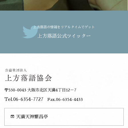
上方落語の情報をリアルタイムでゲット
上方落語公式ツイッター
〒530-0043 大阪市北区天満4丁目12－7
Tel.06-6354-7727
Fax.06-6354-4433
open_in_browser
天満天神繁昌亭