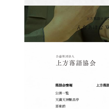
上方落語マガ
んなあほな 
落語会情報
上方落
公演一覧
天満天神繁昌亭
喜楽館