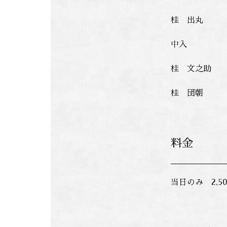
桂 出丸
中入
桂 文之助
桂 団朝
料金
当日のみ 2,5