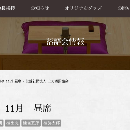
会長挨拶
お知らせ
オリジナルグッズ
お問
グッズ販売
出張公
お買い物方法
落語会情報
亭 11月 昼席 - 公益社団法人 上方落語協会
 11月 昼席
朝
桂出丸
桂雀五郎
桂弥太郎