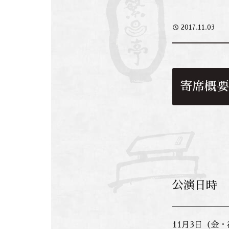
access_time
2017.11.03
寄席概要
公演日時
11月3日（金・