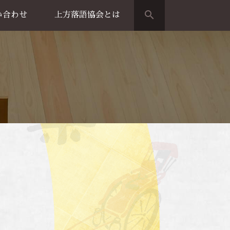
search
い合わせ
上方落語協会とは
演のご案内
上方落語家名鑑
上方落語協会の歴史
団体概要