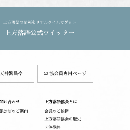
上方落語の情報をリアルタイムでゲット
上方落語公式ツイッター
mail_outline
天神繁昌亭
協会員専用ページ
問い合わせ
上方落語協会とは
張公演のご案内
会長のご挨拶
上方落語協会の歴史
団体概要