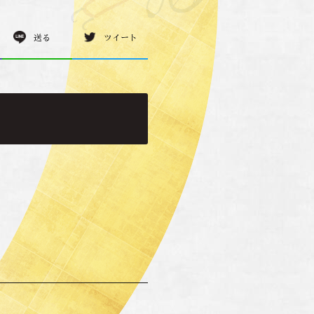
送る
ツイート