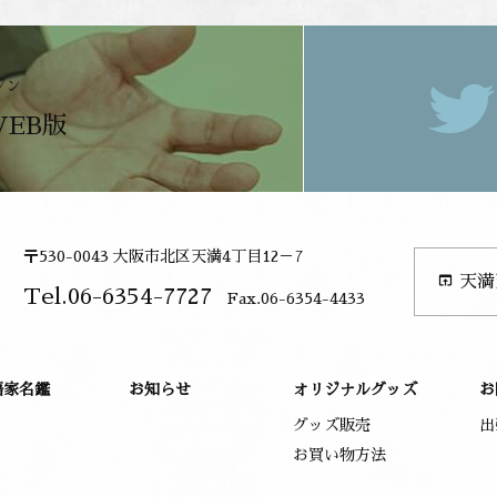
ジン
WEB版
〒530-0043 大阪市北区天満4丁目12－7
open_in_browser
天満
Tel.06-6354-7727
Fax.06-6354-4433
語家名鑑
お知らせ
オリジナルグッズ
お
グッズ販売
出
お買い物方法