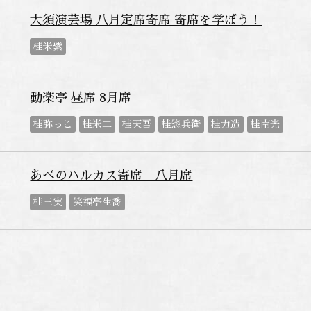
大須演芸場 八月定席寄席 寄席を学ぼう！
桂米紫
動楽亭 昼席 8月席
桂弥っこ
桂米二
桂天吾
桂惣兵衛
桂力造
桂南光
あべのハルカス寄席 八月席
桂三実
笑福亭生喬