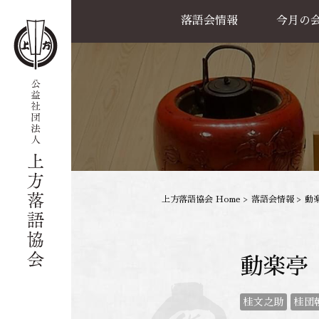
落語会情報
今月の
公演一覧
天満天神繁昌亭
喜楽館
島之内寄席
協力事業
上方落語協会 Home
>
落語会情報
>
動楽
動楽亭
桂文之助
桂団