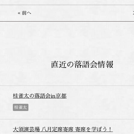
« 前へ
直近の落語会情報
桂雀太の落語会in京都
桂雀太
大須演芸場 八月定席寄席 寄席を学ぼう！