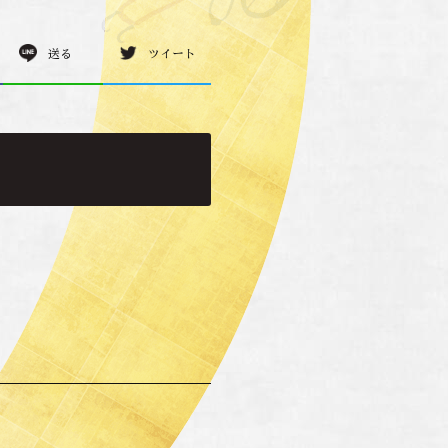
送る
ツイート