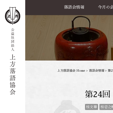
落語会情報
今月の
公演一覧
天満天神繁昌亭
喜楽館
島之内寄席
協力事業
上方落語協会 Home
>
落語会情報
>
第
第24回
桂文華
桂壱之