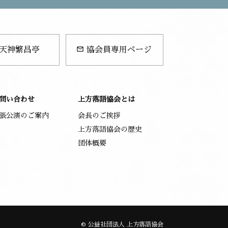
mail_outline
天神繁昌亭
協会員専用ページ
問い合わせ
上方落語協会とは
張公演のご案内
会長のご挨拶
上方落語協会の歴史
団体概要
© 公益社団法人 上方落語協会