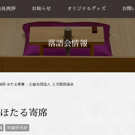
会長挨拶
お知らせ
オリジナルグッズ
お問
グッズ販売
出張公
お買い物方法
落語会情報
24回 ほたる寄席 - 公益社団法人 上方落語協会
 ほたる寄席
輔
笑福亭呂好