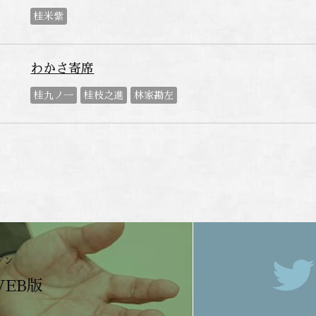
桂米紫
わかさ寄席
桂九ノ一
桂枝之進
林家勘左
ジン
WEB版