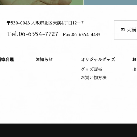
〒530-0043 大阪市北区天満4丁目12－7
open_in_browser
天満
Tel.06-6354-7727
Fax.06-6354-4433
語家名鑑
お知らせ
オリジナルグッズ
お
グッズ販売
出
お買い物方法