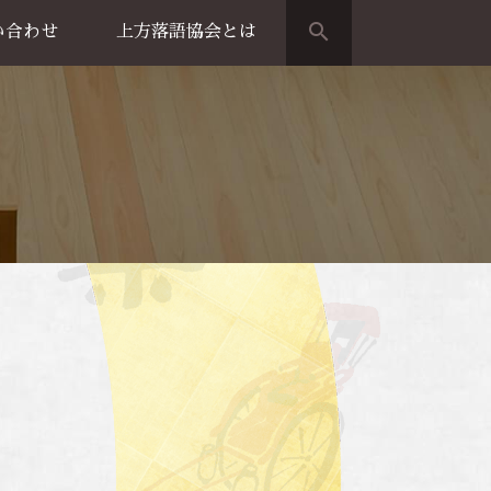
search
い合わせ
上方落語協会とは
演のご案内
上方落語家名鑑
上方落語協会の歴史
団体概要