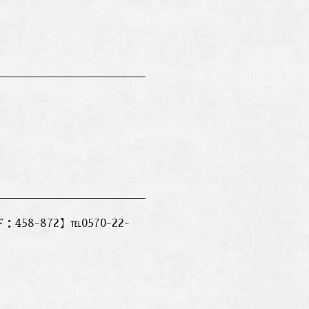
8-872】℡0570-22-