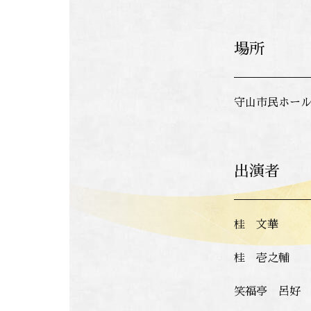
場所
守山市民ホール
出演者
桂 文華
桂 壱之輔
笑福亭 呂好