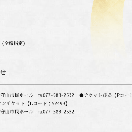
 円（全席指定）
せ
山市民ホール ℡077-583-2532 ●チケットぴあ【Pコード：45
ソンチケット【Lコード：52499】
山市民ホール ℡077-583-2532