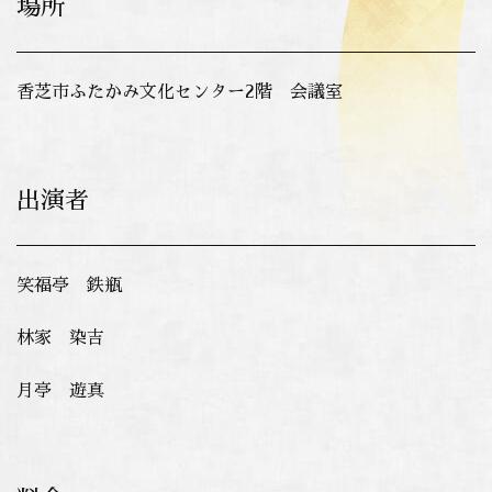
場所
香芝市ふたかみ文化センター2階 会議室
出演者
笑福亭 鉄瓶
林家 染吉
月亭 遊真