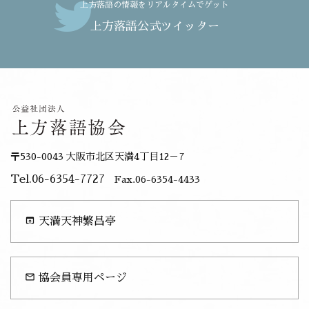
上方落語の情報をリアルタイムでゲット
上方落語公式ツイッター
〒530-0043 大阪市北区天満4丁目12－7
Tel.06-6354-7727
Fax.06-6354-4433
open_in_browser
天満天神繁昌亭
mail_outline
協会員専用ページ