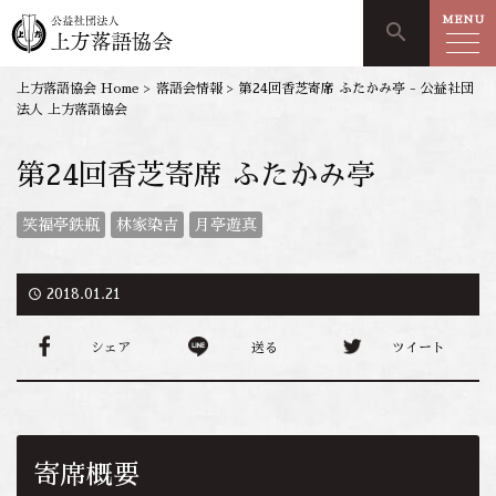
MENU
search
上方落語協会 Home
>
落語会情報
>
第24回香芝寄席 ふたかみ亭 - 公益社団
法人 上方落語協会
第24回香芝寄席 ふたかみ亭
笑福亭鉄瓶
林家染吉
月亭遊真
access_time
2018.01.21
シェア
送る
ツイート
寄席概要