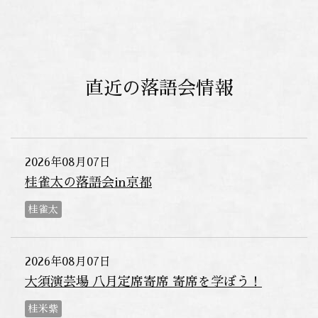
直近の落語会情報
2026年08月07日
桂雀太の落語会in京都
桂雀太
2026年08月07日
大須演芸場 八月定席寄席 寄席を学ぼう！
桂米紫