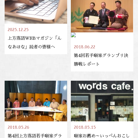
2025.12.25
上方落語WEBマガジン「ん
2018.06.22
なあほな」読者の皆様へ
第4回若手噺家グランプリ決
勝戦レポート
2018.05.26
2018.05.15
第4回上方落語若手噺家グラ
噺家お薦め～いっぺんおこし