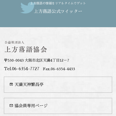
上方落語の情報をリアルタイムでゲット
上方落語公式ツイッター
〒530-0043 大阪市北区天満4丁目12－7
Tel.06-6354-7727
Fax.06-6354-4433
open_in_browser
天満天神繁昌亭
mail_outline
協会員専用ページ