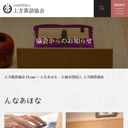
MENU
search
協会からのお知らせ
上方落語協会 Home
>
んなあほな - 公益社団法人 上方落語協会
んなあほな