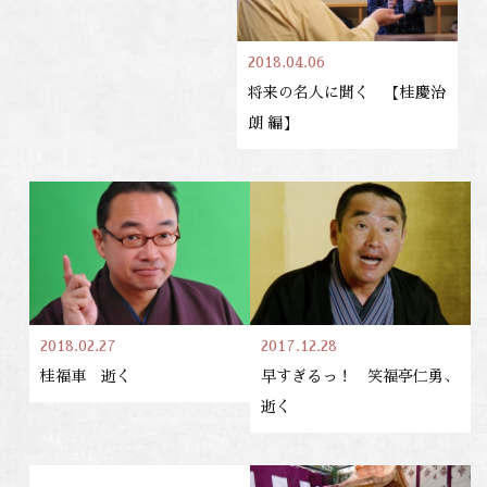
2018.04.06
将来の名人に聞く 【桂慶治
朗 編】
2018.02.27
2017.12.28
桂福車 逝く
早すぎるっ！ 笑福亭仁勇、
逝く