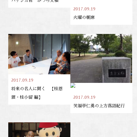
ハナシカ君 かつら文福
2017.09.19
火曜の朝席
2017.09.19
将来の名人に聞く 【桂恩
2017.09.19
狸・桂小留 編】
笑福亭仁勇の上方落語紀行